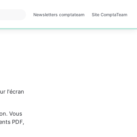
Newsletters comptateam
Site ComptaTeam
S'ouvre
S'ouvre
dans
dans
un
un
nouvel
nouvel
onglet
onglet
ur l'écran 
on. Vous 
ents PDF, 