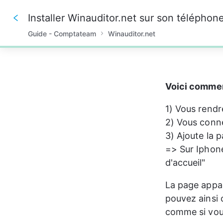
Installer Winauditor.net sur son télépho
Guide - Comptateam
Winauditor.net
0%
Voici commen
1) Vous rendr
2) Vous conn
3) Ajoute la p
=> Sur Iphone 
d'accueil" 
La page appar
pouvez ainsi 
comme si vous